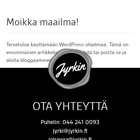
Moikka maailma!
Tervetuloa käyttämään WordPress-ohjelmaa. Tämä on
ensimmäinen artikkelisi. Muokkaa sitä tai poista se ja
aloita bloggaaminen!
OTA YHTEYTTÄ
Puhelin:
044 241 0093
jyrki@jyrkin.fi
johanna@jyrkin.fi