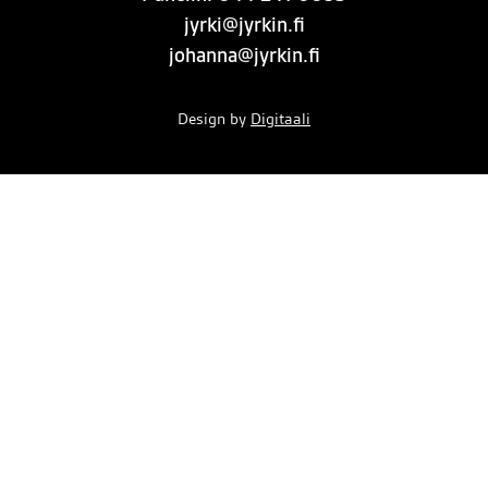
jyrki@jyrkin.fi
johanna@jyrkin.fi
Design by
Digitaali