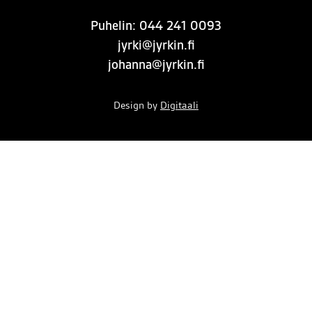
Puhelin:
044 241 0093
jyrki@jyrkin.fi
johanna@jyrkin.fi
Design by
Digitaali